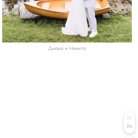
Диана и Никита
RU
EN