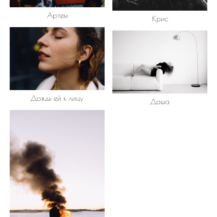
Артем
Крис
Дождь ей к лицу
Даша