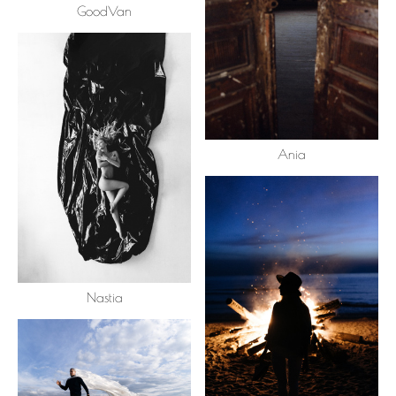
GoodVan
Ania
Nastia