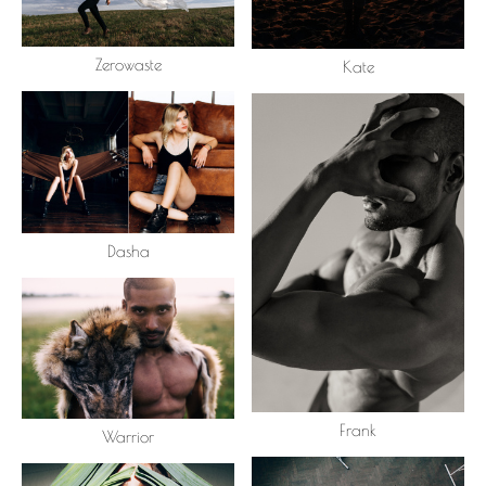
Zerowaste
Kate
Dasha
Frank
Warrior