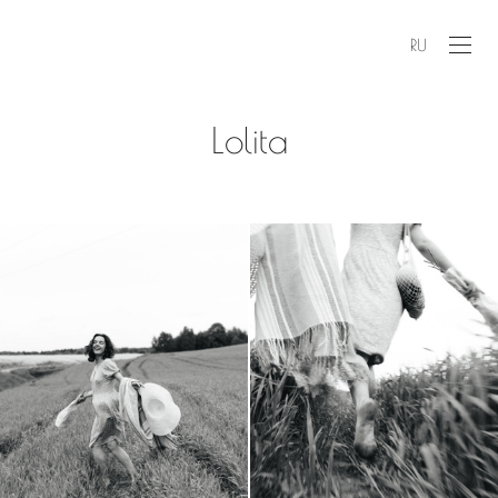
RU
Lolita