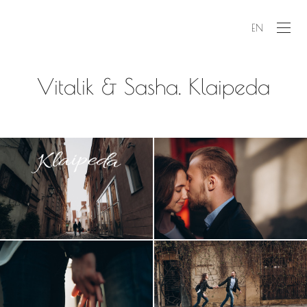
EN
Vitalik & Sasha. Klaipeda